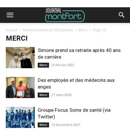
Accueil
Remerciements et Félicitations
Merci
Page 10
MERCI
Simone prend sa retraite après 40 ans
de carrière
25 février 2022
Merci
Des employés et des médecins aux
anges
27 mars 2024
Merci
Groupe Focus Soins de santé (via
Twitter)
13 Décembre 2021
Merci