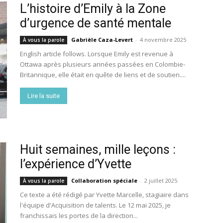
L’histoire d’Emily à la Zone
d’urgence de santé mentale
Gabrièle Caza-Levert
-
4 novembre 2025
À vous la parole
English article follows. Lorsque Emily est revenue à
Ottawa après plusieurs années passées en Colombie-
Britannique, elle était en quête de liens et de soutien....
Lire la suite
Huit semaines, mille leçons :
l’expérience d’Yvette
Collaboration spéciale
-
2 juillet 2025
À vous la parole
Ce texte a été rédigé par Yvette Marcelle, stagiaire dans
l'équipe d'Acquisition de talents. Le 12 mai 2025, je
franchissais les portes de la direction...