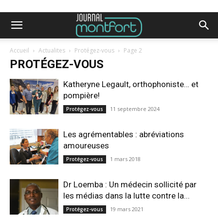
Accueil
Actualites
Protégez-vous
Page 2
PROTÉGEZ-VOUS
Katheryne Legault, orthophoniste… et
pompière!
11 septembre 2024
Protégez-vous
Les agrémentables : abréviations
amoureuses
1 mars 2018
Protégez-vous
Dr Loemba : Un médecin sollicité par
les médias dans la lutte contre la...
19 mars 2021
Protégez-vous