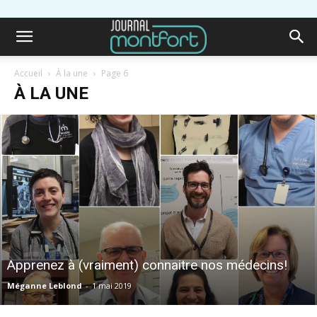
Accueil
À la une
Page 6
À LA UNE
Apprenez à (vraiment) connaitre nos médecins!
Méganne Leblond
-
1 mai 2019