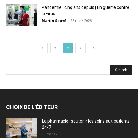
Pandémie : cinq ans depuis | En guerre contre
le virus
Martin Sauvé
-
26 mars 2025
5
6
7
CHOIX DE L'ÉDITEUR
La pharmacie : soutenir les soins aux patients,
24/7
21 mars 2025