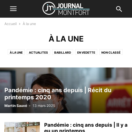
Accueil
À la une
À LA UNE
À LA UNE
ACTUALITES
BABILLARD
EN VEDETTE
NON CLASSÉ
NOUVEAUX EMPLOYÉS
SMART LIST EMPLOYÉS
Pandémie : cinq ans depuis | Récit du
printemps 2020
Martin Sauvé
-
13 mars 2025
Pandémie : cinq ans depuis | Il y a
eu un printemps