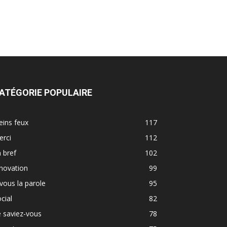
ATÉGORIE POPULAIRE
eins feux
117
erci
112
 bref
102
novation
99
vous la parole
95
cial
82
 saviez-vous
78