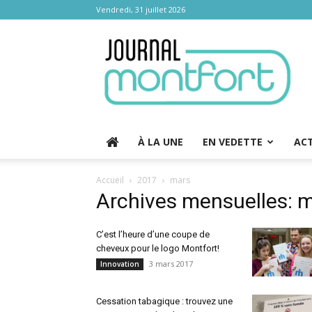
Vendredi, 31 juillet 2026
Journal
Montfort
À LA UNE
EN VEDETTE
AC
Accueil
2017
mars
Archives mensuelles: 
C’est l’heure d’une coupe de
cheveux pour le logo Montfort!
3 mars 2017
Innovation
Cessation tabagique : trouvez une