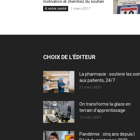
motivation et cherchez du soutien
1 mars 2017
À votre santé
CHOIX DE L'ÉDITEUR
La pharmacie : soutenir les soi
aux patients, 24/7
21 mars 2025
On transforme la glace en
terrain d’apprentissage
13 mars 2025
Pandémie : cinq ans depuis |