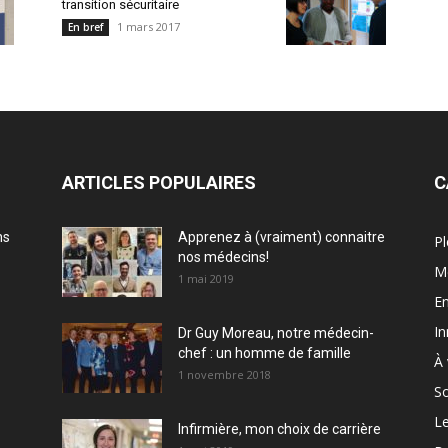
transition sécuritaire
1 mars 2017
En bref
ARTICLES POPULAIRES
C
ns
Apprenez à (vraiment) connaitre
Pl
nos médecins!
M
1 mai 2019
En
In
Dr Guy Moreau, notre médecin-
chef : un homme de famille
À 
1 novembre 2018
So
Le
Infirmière, mon choix de carrière