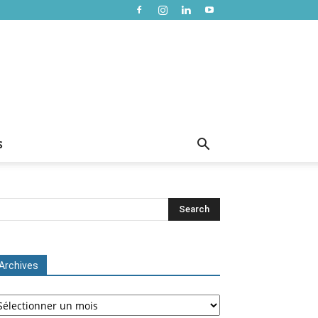
S
Archives
chives