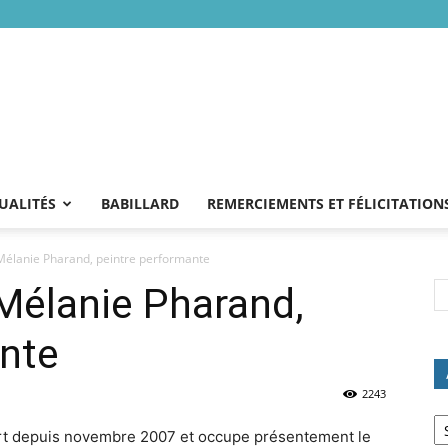
UALITÉS
BABILLARD
REMERCIEMENTS ET FÉLICITATION
Mélanie Pharand, peintre performante
Mélanie Pharand,
ante
2243
Ar
fort depuis novembre 2007 et occupe présentement le