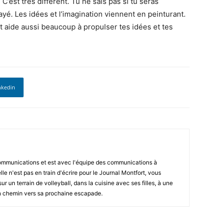
C’est très différent. Tu ne sais pas si tu seras
ayé. Les idées et l’imagination viennent en peinturant.
ait aide aussi beaucoup à propulser tes idées et tes
nkedin
communications et est avec l'équipe des communications à
e n'est pas en train d'écrire pour le Journal Montfort, vous
r un terrain de volleyball, dans la cuisine avec ses filles, à une
en chemin vers sa prochaine escapade.