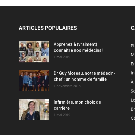
ARTICLES POPULAIRES
C
Apprenez à (vraiment)
Pl
connaitre nos médecins!
M
1 mai 2019
En
I
Dr Guy Moreau, notre médecin-
chef : un homme de famille
À 
1 novembre 2018
So
Le
Infirmière, mon choix de
carrière
Br
1 mai 2019
C