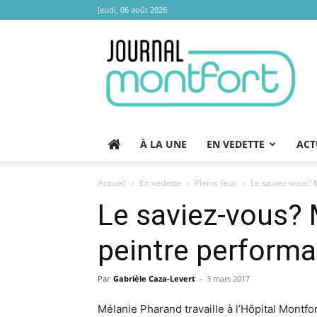
Jeudi, 06 août 2026
Journal
Montfort
À LA UNE
EN VEDETTE
ACT
Accueil
En vedette
Pleins feux
Le saviez-vous? 
Le saviez-vous? 
peintre perform
Par
Gabrièle Caza-Levert
-
3 mars 2017
Mélanie Pharand travaille à l’Hôpital Mont