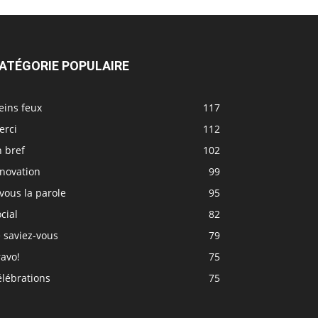
ATÉGORIE POPULAIRE
eins feux
117
erci
112
 bref
102
nnovation
99
vous la parole
95
cial
82
 saviez-vous
79
avo!
75
élébrations
75