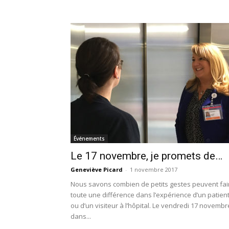
Événements
Le 17 novembre, je promets de…
Geneviève Picard
-
1 novembre 2017
Nous savons combien de petits gestes peuvent fai
toute une différence dans l’expérience d’un patien
ou d’un visiteur à l’hôpital. Le vendredi 17 novembr
dans...