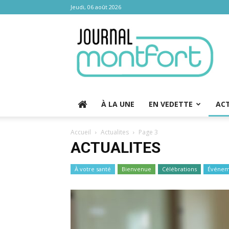
Jeudi, 06 août 2026
Journal
Montfort
À LA UNE
EN VEDETTE
AC
Accueil
Actualites
Page 3
ACTUALITES
À votre santé
Bienvenue
Célébrations
Événem