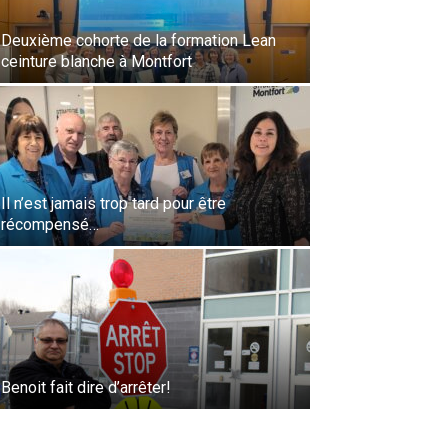
Deuxième cohorte de la formation Lean
ceinture blanche à Montfort
Il n’est jamais trop tard pour être
récompensé…
Benoit fait dire d’arrêter!