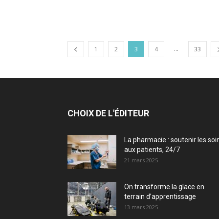
...
1
2
3
4
33
CHOIX DE L'ÉDITEUR
La pharmacie : soutenir les soi
aux patients, 24/7
21 mars 2025
On transforme la glace en
terrain d’apprentissage
13 mars 2025