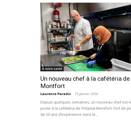
À votre santé
Un nouveau chef à la cafétéria de
Montfort
Laurence Paradis
-
15 janvier 2026
Depuis quelques semaines, un nouveau chef est 
poste à la cafétéria de l’Hôpital Montfort. Fort de pl
de 20 ans d’expérience dans le...