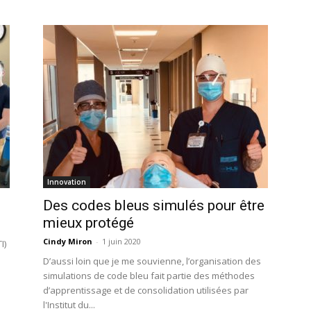
Innovation
Des codes bleus simulés pour être
mieux protégé
Cindy Miron
-
1 juin 2020
I)
D’aussi loin que je me souvienne, l’organisation des
simulations de code bleu fait partie des méthodes
d’apprentissage et de consolidation utilisées par
l'Institut du...