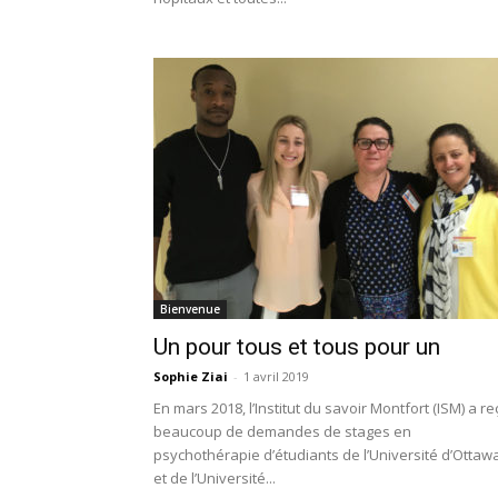
Bienvenue
Un pour tous et tous pour un
Sophie Ziai
-
1 avril 2019
En mars 2018, l’Institut du savoir Montfort (ISM) a re
beaucoup de demandes de stages en
psychothérapie d’étudiants de l’Université d’Ottaw
et de l’Université...