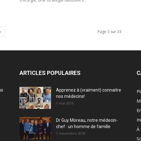
chirurgie, une stratégie débutée il...
Page 3 sur 33
ARTICLES POPULAIRES
C
ns
Apprenez à (vraiment) connaitre
Pl
nos médecins!
M
1 mai 2019
En
In
Dr Guy Moreau, notre médecin-
chef : un homme de famille
À 
1 novembre 2018
So