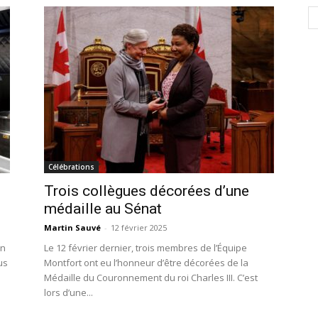
Célébrations
Trois collègues décorées d’une
médaille au Sénat
Martin Sauvé
-
12 février 2025
en
Le 12 février dernier, trois membres de l’Équipe
us
Montfort ont eu l’honneur d’être décorées de la
Médaille du Couronnement du roi Charles III. C’est
lors d’une...