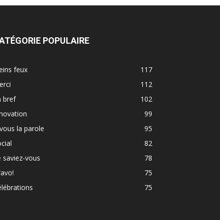
ATÉGORIE POPULAIRE
eins feux
117
erci
112
 bref
102
novation
99
vous la parole
95
cial
82
 saviez-vous
78
avo!
75
lébrations
75