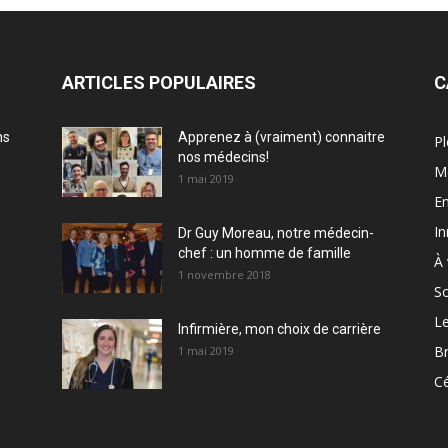
ARTICLES POPULAIRES
C
ns
Apprenez à (vraiment) connaitre
Pl
nos médecins!
M
1 mai 2019
En
In
Dr Guy Moreau, notre médecin-
chef : un homme de famille
À 
1 novembre 2018
So
Le
Infirmière, mon choix de carrière
Br
1 mai 2019
Cé