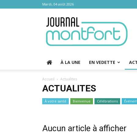
Mardi, 04 août 2026
Journal
Montfort
À LA UNE
EN VEDETTE
AC
Accueil
Actualites
ACTUALITES
À votre santé
Bienvenue
Célébrations
Événem
Aucun article à afficher