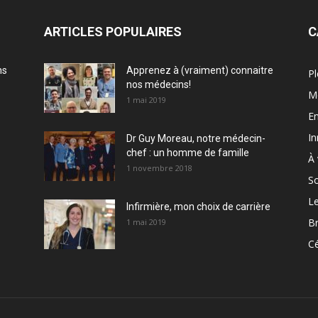
ARTICLES POPULAIRES
C
ns
Apprenez à (vraiment) connaitre
Pl
nos médecins!
M
1 mai 2019
En
In
Dr Guy Moreau, notre médecin-
chef : un homme de famille
À 
1 novembre 2018
So
Le
Infirmière, mon choix de carrière
Br
1 mai 2019
Cé