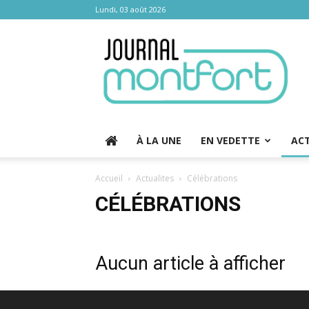
Lundi, 03 août 2026
Journal
Montfort
À LA UNE
EN VEDETTE
AC
Accueil
Actualites
Célébrations
CÉLÉBRATIONS
Aucun article à afficher