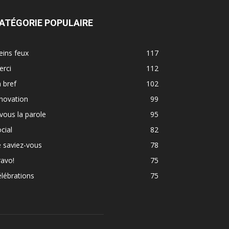
ATÉGORIE POPULAIRE
eins feux
117
erci
112
 bref
102
novation
99
vous la parole
95
cial
82
 saviez-vous
78
avo!
75
lébrations
75