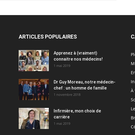
ARTICLES POPULAIRES
C
Apprenez à (vraiment)
Pl
connaitre nos médecins!
M
1 mai 2019
En
I
Dr Guy Moreau, notre médecin-
chef : un homme de famille
À 
1 novembre 2018
So
Le
Infirmière, mon choix de
carrière
Br
1 mai 2019
C