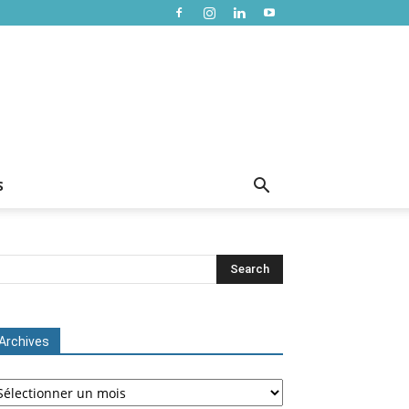
S
Archives
chives