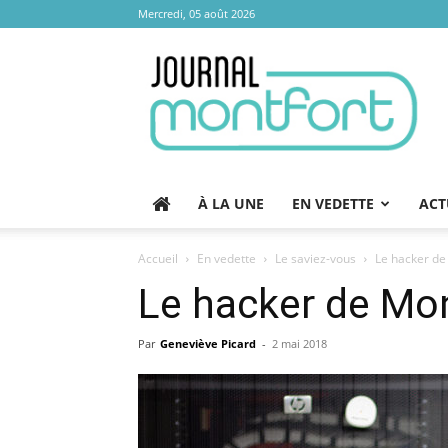
Mercredi, 05 août 2026
Journal
Montfort
À LA UNE
EN VEDETTE
ACT
Accueil
En vedette
Le saviez-vous
Le hacker de
Le hacker de Mo
Par
Geneviève Picard
-
2 mai 2018