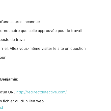
t d’une source inconnue
ernet autre que celle approuvée pour le travail
poste de travail
rriel. Allez vous-même visiter le site en question
jour
 Benjamin:
n d’un URL
http://redirectdetective.com/
n fichier ou d’un lien web
ad