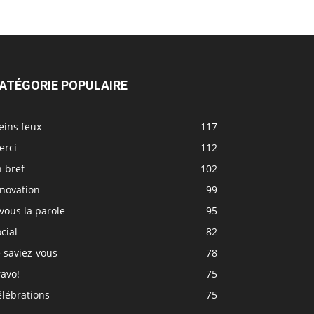
ATÉGORIE POPULAIRE
eins feux
117
erci
112
 bref
102
nnovation
99
vous la parole
95
cial
82
 saviez-vous
78
avo!
75
élébrations
75