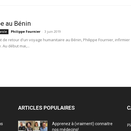
pe au Bénin
Philippe Fournier
-
3 juin 2019
arole
de retour d'un voyage humanitaire au Bénin, Philippe Fournier, infirmier
 Au début mai,...
ARTICLES POPULAIRES
C
ns
Apprenez à (vraiment) connaitre
Pl
nos médecins!