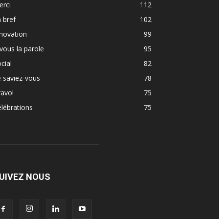
erci
112
 bref
102
novation
99
vous la parole
95
cial
82
 saviez-vous
78
avo!
75
lébrations
75
UIVEZ NOUS