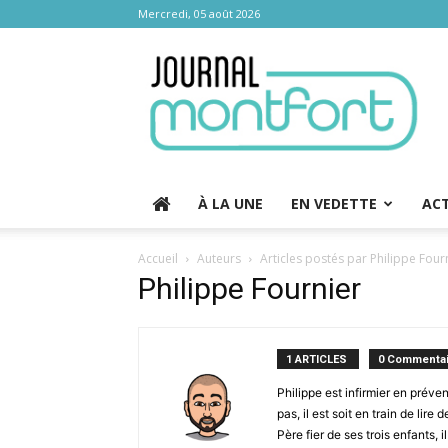
Mercredi, 05 août 2026
Journal
Montfort
À LA UNE
EN VEDETTE
AC
Accueil
Auteurs
Articles postés par Philippe Four
Philippe Fournier
1 ARTICLES
0 Commentai
Philippe est infirmier en préve
pas, il est soit en train de li
Père fier de ses trois enfants, 