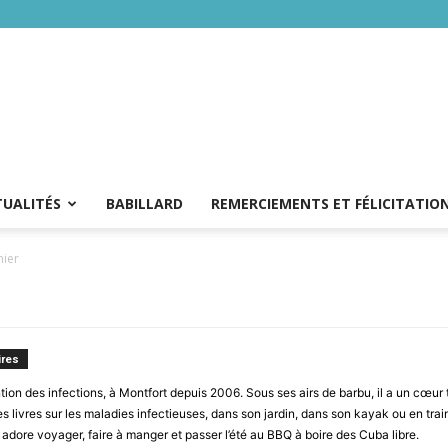
TUALITÉS
BABILLARD
REMERCIEMENTS ET FÉLICITATIO
nier
res
ntion des infections, à Montfort depuis 2006. Sous ses airs de barbu, il a un cœur 
re des livres sur les maladies infectieuses, dans son jardin, dans son kayak ou en
il adore voyager, faire à manger et passer l’été au BBQ à boire des Cuba libre.