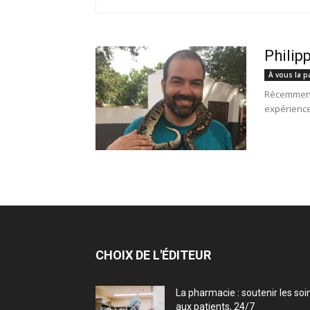
Philip
À vous la p
Récemment 
expérience.
CHOIX DE L'ÉDITEUR
La pharmacie : soutenir les soi
aux patients, 24/7