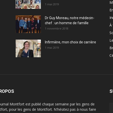
M
1 mai 2019
En
In
Dr Guy Moreau, notre médecin-
chef : un homme de famille
À 
1 novembre 2018
So
Le
Infirmière, mon choix de carrière
Br
1 mai 2019
Cé
PROPOS
S
ournal Montfort est publié chaque semaine par les gens de
fort, pour les gens de Montfort. N'hésitez pas à nous faire