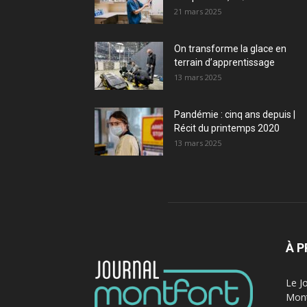
21 mars 2025
On transforme la glace en
terrain d’apprentissage
13 mars 2025
Pandémie : cinq ans depuis |
Récit du printemps 2020
13 mars 2025
À 
Le J
Mont