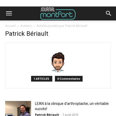
Accueil
Auteurs
Articles postés par Patrick Bériault
Patrick Bériault
1 ARTICLES
0 Commentaires
LEAN à la clinique d’arthroplastie, un véritable
succès!
Patrick Bériault
-
1 août 2019