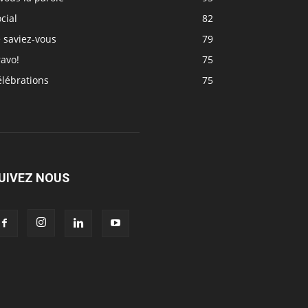
cial
82
 saviez-vous
79
avo!
75
élébrations
75
UIVEZ NOUS