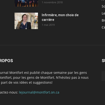
1 novembre 2018
So
Le
Infirmière, mon choix de
carrière
Br
1 mai 2019
C
PROPOS
S
ournal Montfort est publié chaque semaine par les gens
ontfort, pour les gens de Montfort. N'hésitez pas à nous
e part de vos idées et suggestions!
actez-nous:
lejournal@montfort.on.ca