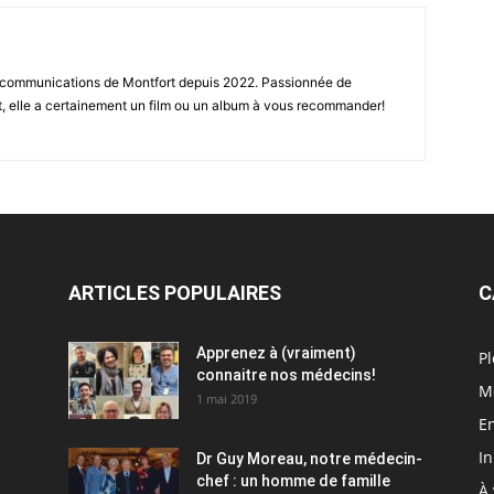
des communications de Montfort depuis 2022. Passionnée de
t, elle a certainement un film ou un album à vous recommander!
ARTICLES POPULAIRES
C
Apprenez à (vraiment)
Pl
connaitre nos médecins!
M
1 mai 2019
En
I
Dr Guy Moreau, notre médecin-
chef : un homme de famille
À 