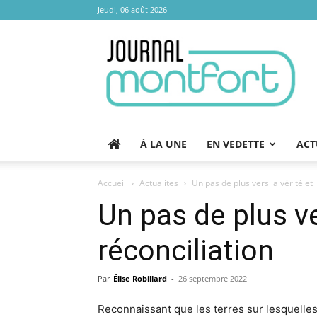
Jeudi, 06 août 2026
Journal
Montfort
À LA UNE
EN VEDETTE
ACT
Accueil
Actualites
Un pas de plus vers la vérité et 
Un pas de plus ver
réconciliation
Par
Élise Robillard
-
26 septembre 2022
Reconnaissant que les terres sur lesquelles s