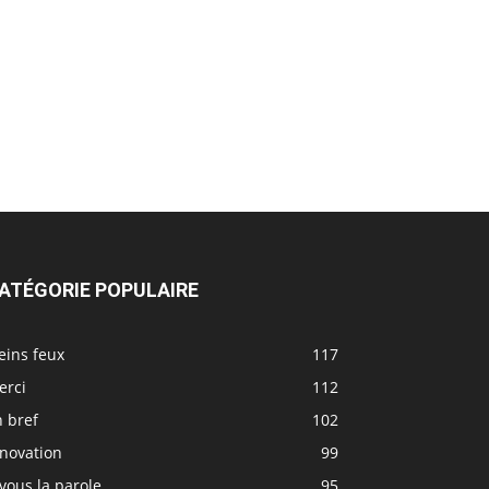
ATÉGORIE POPULAIRE
eins feux
117
erci
112
 bref
102
nnovation
99
vous la parole
95