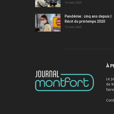
13 mars 2025
Pandémie : cinq ans depuis |
Récit du printemps 2020
13 mars 2025
À 
Le J
de M
fair
Cont