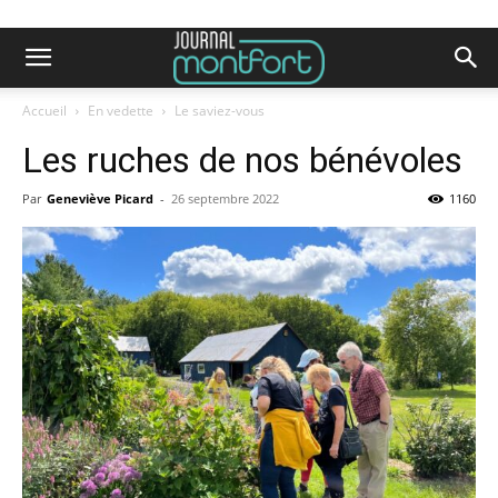
Accueil
En vedette
Le saviez-vous
Les ruches de nos bénévoles
Par
Geneviève Picard
-
26 septembre 2022
1160