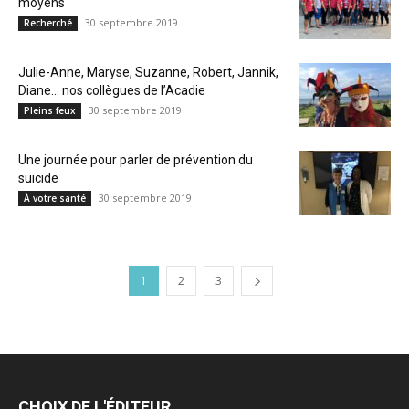
moyens
30 septembre 2019
Recherché
Julie-Anne, Maryse, Suzanne, Robert, Jannik,
Diane… nos collègues de l’Acadie
30 septembre 2019
Pleins feux
Une journée pour parler de prévention du
suicide
30 septembre 2019
À votre santé
1
2
3
CHOIX DE L'ÉDITEUR