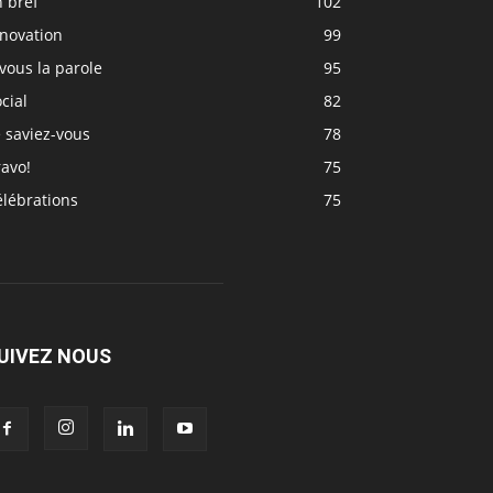
 bref
102
nnovation
99
vous la parole
95
cial
82
 saviez-vous
78
avo!
75
élébrations
75
UIVEZ NOUS