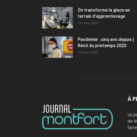
On transforme la glace en
terrain d’apprentissage
13 mars 2025
Pandémie : cinq ans depuis |
Récit du printemps 2020
13 mars 2025
À 
Le J
de M
fair