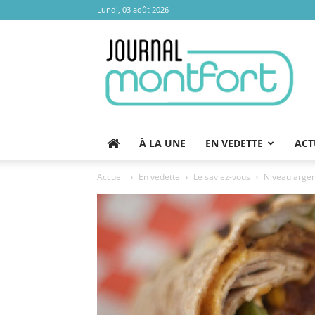
Lundi, 03 août 2026
Journal
Montfort
À LA UNE
EN VEDETTE
ACT
Accueil
En vedette
Le saviez-vous
Niveau argent