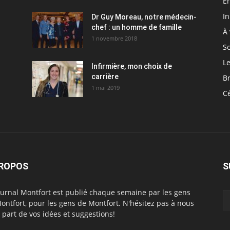
En
I
Dr Guy Moreau, notre médecin-
chef : un homme de famille
À 
1 novembre 2018
So
Le
Infirmière, mon choix de
carrière
Br
1 mai 2019
C
PROPOS
S
ournal Montfort est publié chaque semaine par les gens
ontfort, pour les gens de Montfort. N'hésitez pas à nous
e part de vos idées et suggestions!