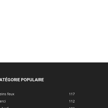
ATÉGORIE POPULAIRE
eins feux
117
erci
112