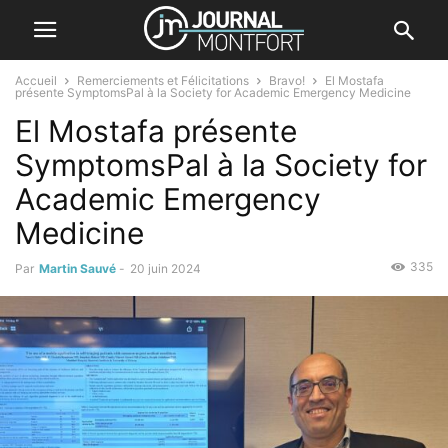
Accueil
Remerciements et Félicitations
Bravo!
El Mostafa
présente SymptomsPal à la Society for Academic Emergency Medicine
El Mostafa présente
SymptomsPal à la Society for
Academic Emergency
Medicine
335
Par
Martin Sauvé
-
20 juin 2024