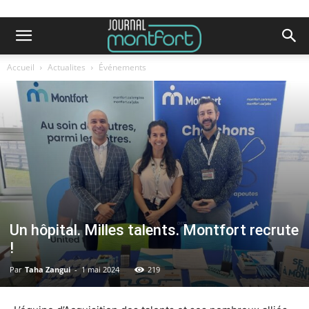
Accueil
Actualites
Événements
Un hôpital. Milles talents. Montfort recrute
!
Par
Taha Zangui
-
1 mai 2024
219