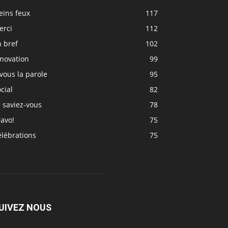
eins feux
117
erci
112
 bref
102
nnovation
99
vous la parole
95
cial
82
 saviez-vous
78
avo!
75
élébrations
75
UIVEZ NOUS