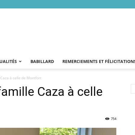
UALITÉS
BABILLARD
REMERCIEMENTS ET FÉLICITATION
e Caza à celle de Montfort
famille Caza à celle
754