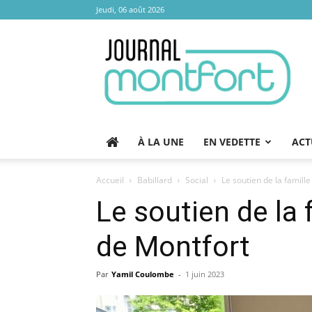
Jeudi, 06 août 2026
Journal
Montfort
À LA UNE
EN VEDETTE
ACT
Accueil
Babillard
Social
Le soutien de la famill
Le soutien de la 
de Montfort
Par
Yamil Coulombe
-
1 juin 2023