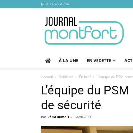
Jeudi, 06 août 2026
Journal
Montfort
À LA UNE
EN VEDETTE
ACT
Accueil
Babillard
En bref
L’équipe du PSM remer
L’équipe du PSM 
de sécurité
Par
Rémi Dumais
-
6 avril 2023