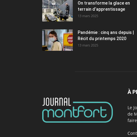
On transforme la glace en
terrain d’apprentissage
13 mars 2025
Pandémie : cinq ans depuis |
Récit du printemps 2020
13 mars 2025
À 
Le J
de M
fair
Cont