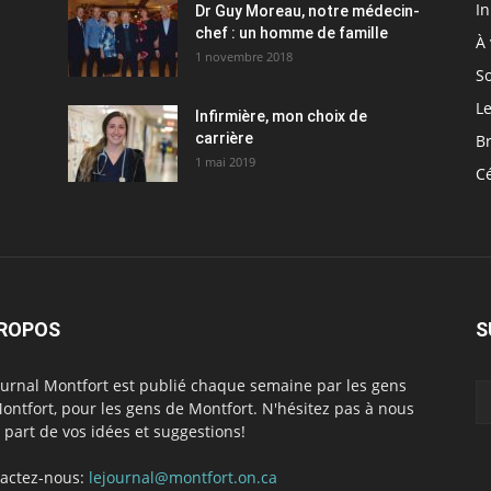
I
Dr Guy Moreau, notre médecin-
chef : un homme de famille
À 
1 novembre 2018
So
Le
Infirmière, mon choix de
carrière
Br
1 mai 2019
C
PROPOS
S
ournal Montfort est publié chaque semaine par les gens
ontfort, pour les gens de Montfort. N'hésitez pas à nous
e part de vos idées et suggestions!
actez-nous:
lejournal@montfort.on.ca