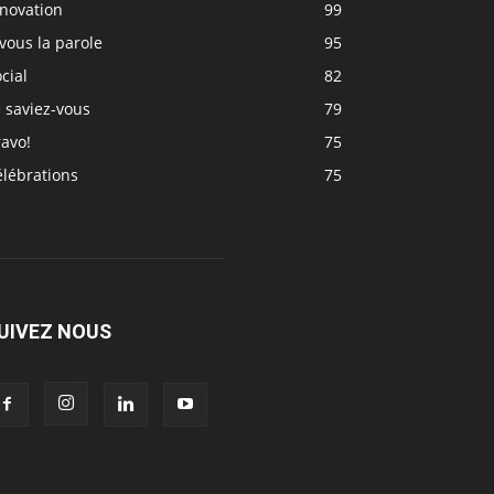
nnovation
99
vous la parole
95
cial
82
 saviez-vous
79
avo!
75
élébrations
75
UIVEZ NOUS