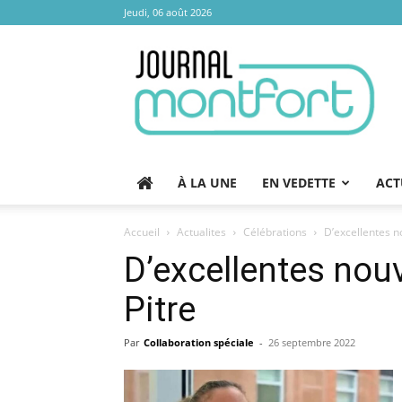
Jeudi, 06 août 2026
Journal
Montfort
À LA UNE
EN VEDETTE
ACT
Accueil
Actualites
Célébrations
D’excellentes n
D’excellentes nouv
Pitre
Par
Collaboration spéciale
-
26 septembre 2022