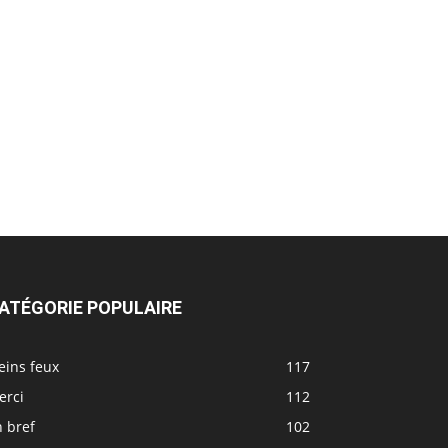
ATÉGORIE POPULAIRE
eins feux
117
erci
112
 bref
102