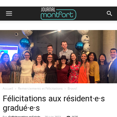
Accueil
Remerciements et Félicitations
Bravo!
Félicitations aux résident·e·s
gradué·e·s
Par
Collaboration spéciale
-
20 juin 2022
1620