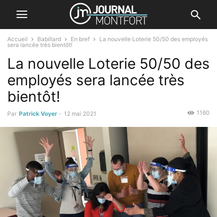
Accueil
Babillard
En bref
La nouvelle Loterie 50/50 des employés
sera lancée très bientôt!
La nouvelle Loterie 50/50 des
employés sera lancée très
bientôt!
1160
Par
Patrick Voyer
-
12 mai 2021