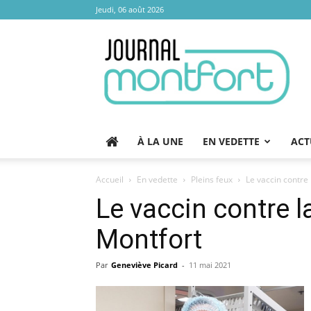
Jeudi, 06 août 2026
Journal
Montfort
À LA UNE
EN VEDETTE
ACT
Accueil
En vedette
Pleins feux
Le vaccin contre
Le vaccin contre l
Montfort
Par
Geneviève Picard
-
11 mai 2021