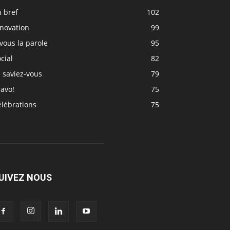
 bref
102
nnovation
99
vous la parole
95
cial
82
 saviez-vous
79
avo!
75
élébrations
75
UIVEZ NOUS