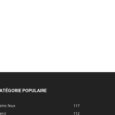
ATÉGORIE POPULAIRE
eins feux
117
erci
112