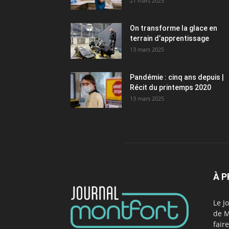
21 mars 2025
On transforme la glace en
terrain d’apprentissage
13 mars 2025
Pandémie : cinq ans depuis |
Récit du printemps 2020
13 mars 2025
À 
Le J
de M
fair