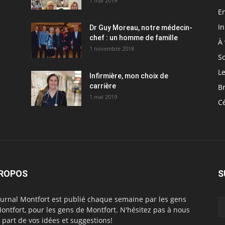
1 mai 2019
En
I
Dr Guy Moreau, notre médecin-
chef : un homme de famille
À 
1 novembre 2018
So
Le
Infirmière, mon choix de
carrière
Br
1 mai 2019
C
PROPOS
S
ournal Montfort est publié chaque semaine par les gens
ontfort, pour les gens de Montfort. N'hésitez pas à nous
e part de vos idées et suggestions!