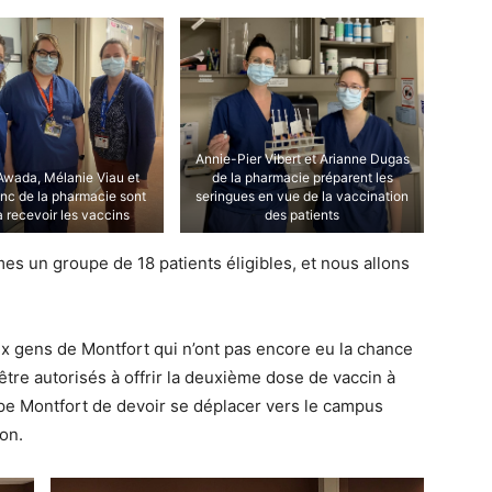
Annie-Pier Vibert et Arianne Dugas
Awada, Mélanie Viau et
de la pharmacie préparent les
anc de la pharmacie sont
seringues en vue de la vaccination
à recevoir les vaccins
des patients
s un groupe de 18 patients éligibles, et nous allons
ux gens de Montfort qui n’ont pas encore eu la chance
tre autorisés à offrir la deuxième dose de vaccin à
uipe Montfort de devoir se déplacer vers le campus
on.