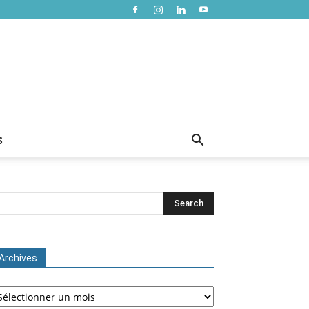
S
Archives
chives