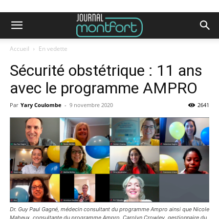
Accueil
En vedette
Sécurité obstétrique : 11 ans
avec le programme AMPRO
Par
Yary Coulombe
-
9 novembre 2020
2641
Dr. Guy Paul Gagné, médecin consultant du programme Ampro ainsi que Nicole
Maheux, consultante du programme Ampro, Carolyn Crowley, gestionnaire du