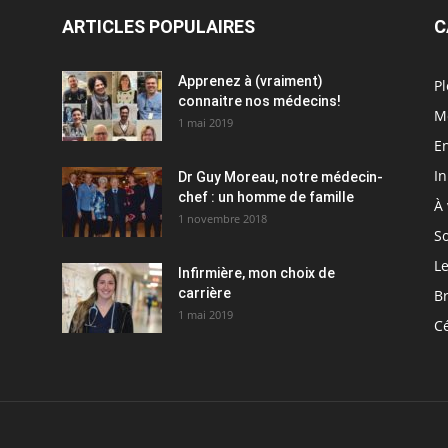
ARTICLES POPULAIRES
C
Apprenez à (vraiment)
Pl
connaitre nos médecins!
M
1 mai 2019
En
I
Dr Guy Moreau, notre médecin-
chef : un homme de famille
À 
1 novembre 2018
So
Le
Infirmière, mon choix de
carrière
Br
1 mai 2019
C