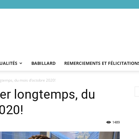
UALITÉS
BABILLARD
REMERCIEMENTS ET FÉLICITATION
ngtemps, du mois d’octobre 2020!
ler longtemps, du
020!
1489