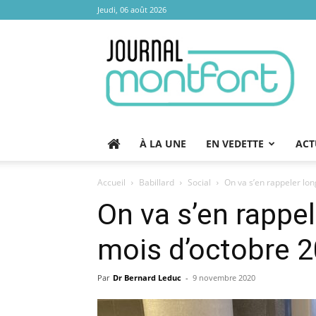
Jeudi, 06 août 2026
Journal
Montfort
À LA UNE
EN VEDETTE
ACT
Accueil
Babillard
Social
On va s’en rappeler lo
On va s’en rappe
mois d’octobre 2
Par
Dr Bernard Leduc
-
9 novembre 2020