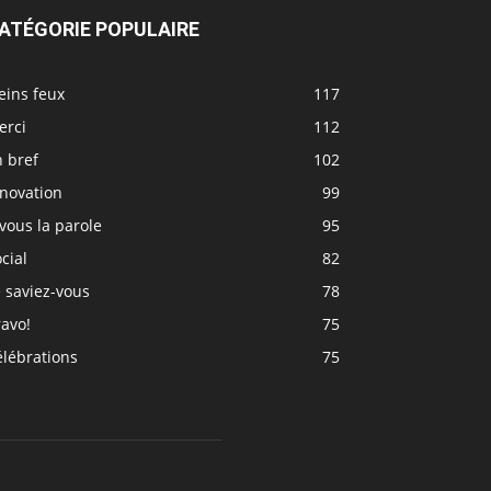
ATÉGORIE POPULAIRE
eins feux
117
erci
112
 bref
102
nnovation
99
vous la parole
95
cial
82
 saviez-vous
78
avo!
75
élébrations
75