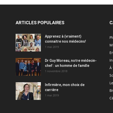
ARTICLES POPULAIRES
C
Apprenez à (vraiment)
Pl
connaitre nos médecins!
M
1 mai 2019
En
I
Dr Guy Moreau, notre médecin-
chef : un homme de famille
À 
1 novembre 2018
So
Le
Infirmière, mon choix de
carrière
Br
1 mai 2019
C