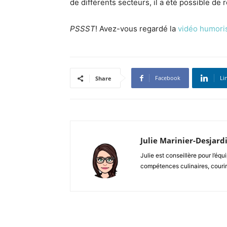
de différents secteurs, il a été possible de 
PSSST
! Avez-vous regardé la
vidéo humoris
Facebook
Li
Share
Julie Marinier-Desjard
Julie est conseillère pour l’éq
compétences culinaires, courir 