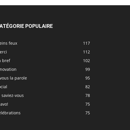
ATÉGORIE POPULAIRE
eins feux
117
erci
112
 bref
102
nnovation
99
vous la parole
95
cial
82
 saviez-vous
78
avo!
75
élébrations
75