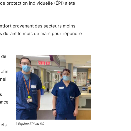
e protection individuelle (ÉPI) a été
ntfort provenant des secteurs moins
s durant le mois de mars pour répondre
t de
 afin
nel.
es
lance
L’Équipe ÉPI au 6C
nels