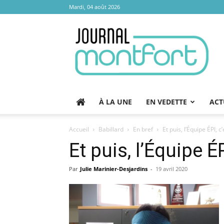
Mardi, 04 août 2026
Journal
Montfort
À LA UNE
EN VEDETTE
ACT
Accueil
Babillard
En bref
Et puis, l’Équipe ÉPI, c’
Et puis, l’Équipe ÉP
Par
Julie Marinier-Desjardins
-
19 avril 2020