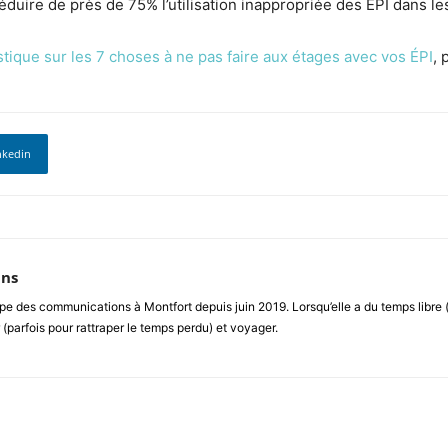
réduire de près de 75% l’utilisation inappropriée des ÉPI dans le
tique sur les 7 choses à ne pas faire aux étages avec vos ÉPI
, 
nkedin
ins
uipe des communications à Montfort depuis juin 2019. Lorsqu’elle a du temps libre (
(parfois pour rattraper le temps perdu) et voyager.