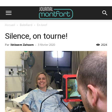
Accueil
Babillard
En bref
Silence, on tourne!
Par
Ibtissem Zahzam
-
3 février 2020
2024