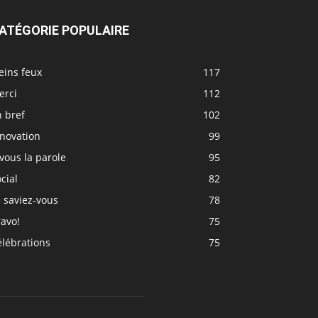
ATÉGORIE POPULAIRE
eins feux
117
erci
112
 bref
102
nnovation
99
vous la parole
95
cial
82
 saviez-vous
78
avo!
75
élébrations
75