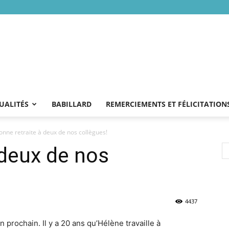
UALITÉS
BABILLARD
REMERCIEMENTS ET FÉLICITATION
onne retraite à deux de nos collègues!
 deux de nos
4437
n prochain. Il y a 20 ans qu’Hélène travaille à