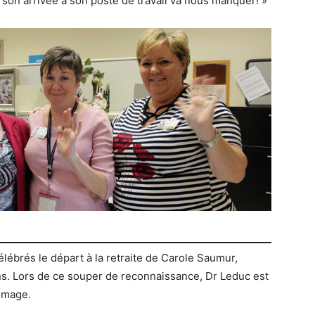
son arrivée à son poste de travail va nous manquer! »
lébrés le départ à la retraite de Carole Saumur,
ns. Lors de ce souper de reconnaissance, Dr Leduc est
mmage.