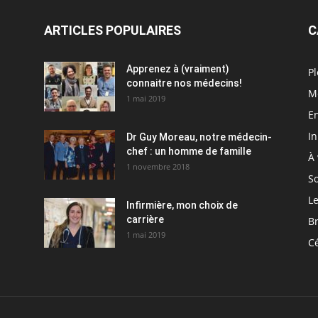
ARTICLES POPULAIRES
C
Apprenez à (vraiment)
Pl
connaitre nos médecins!
M
1 mai 2019
En
I
Dr Guy Moreau, notre médecin-
chef : un homme de famille
À 
1 novembre 2018
So
Le
Infirmière, mon choix de
carrière
Br
1 mai 2019
C