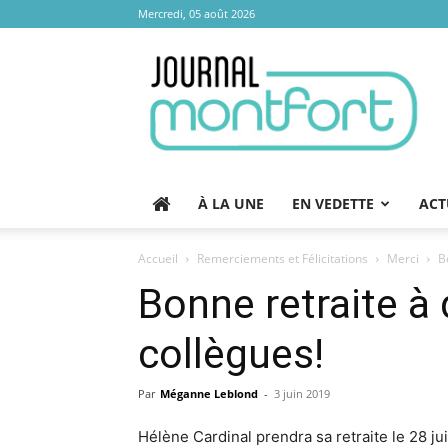
Mercredi, 05 août 2026
Journal
Montfort
À LA UNE
EN VEDETTE
ACT
Accueil
Remerciements et Félicitations
Merci
B
Bonne retraite à
collègues!
Par
Méganne Leblond
-
3 juin 2019
Hélène Cardinal prendra sa retraite le 28 jui