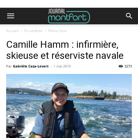
Accueil
En vedette
Pleins feux
Camille Hamm : infirmière,
skieuse et réserviste navale
Par
Gabrièle Caza-Levert
-
1 mai 2019
3273