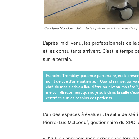
Carolyne Mondoux délimite les pièces avant l’arrivée des p
L’après-midi venu, les professionnels de la 
et les consultants arrivent. C’est le temps d
sur le terrain.
Francine Tremblay, patiente-partenaire, était présen
point de vue d’une patiente. « Quand j’arrive, qui va
côté de mes pieds au lieu d’être au niveau ma tête ? 
me voir directement quand je suis dans la salle d’e
centrées sur les besoins des patients.
L’un des espaces à évaluer : la salle de stér
Pierre-Luc Malboeuf, gestionnaire du SPD, 
« J’ai bien apprécié mon expérience lors de 