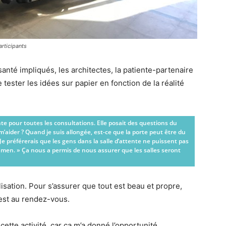
articipants
santé impliqués, les architectes, la patiente-partenaire
e tester les idées sur papier en fonction de la réalité
te pour toutes les consultations. Elle posait des questions du
 m’aider ? Quand je suis allongée, est-ce que la porte peut être du
Je préférerais que les gens dans la salle d’attente ne puissent pas
xamen. » Ça nous a permis de nous assurer que les salles seront
ilisation. Pour s’assurer que tout est beau et propre,
est au rendez-vous.
cette activité, car ça m’a donné l’opportunité