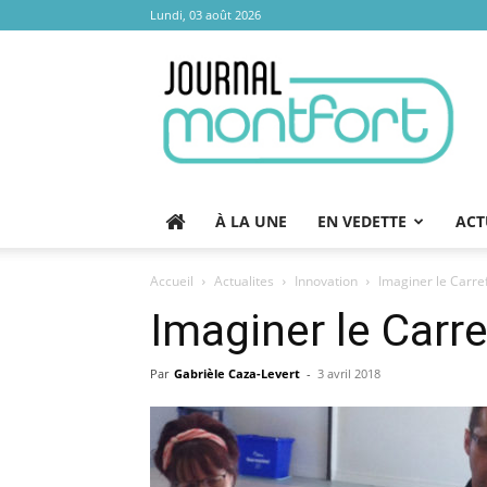
Lundi, 03 août 2026
Journal
Montfort
À LA UNE
EN VEDETTE
ACT
Accueil
Actualites
Innovation
Imaginer le Carre
Imaginer le Carr
Par
Gabrièle Caza-Levert
-
3 avril 2018