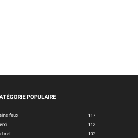
ATÉGORIE POPULAIRE
eins feux
117
erci
112
 bref
102