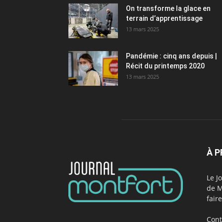
On transforme la glace en
terrain d’apprentissage
13 mars 2025
Pandémie : cinq ans depuis |
Récit du printemps 2020
13 mars 2025
À 
Le J
de M
fair
Cont