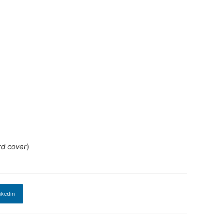
rd cover
)
nkedin