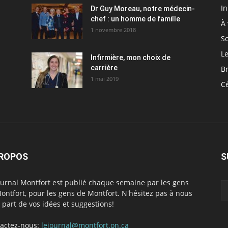
I
Dr Guy Moreau, notre médecin-
chef : un homme de famille
À 
1 novembre 2018
So
Le
Infirmière, mon choix de
carrière
Br
1 mai 2019
C
PROPOS
S
ournal Montfort est publié chaque semaine par les gens
ontfort, pour les gens de Montfort. N'hésitez pas à nous
e part de vos idées et suggestions!
actez-nous:
lejournal@montfort.on.ca