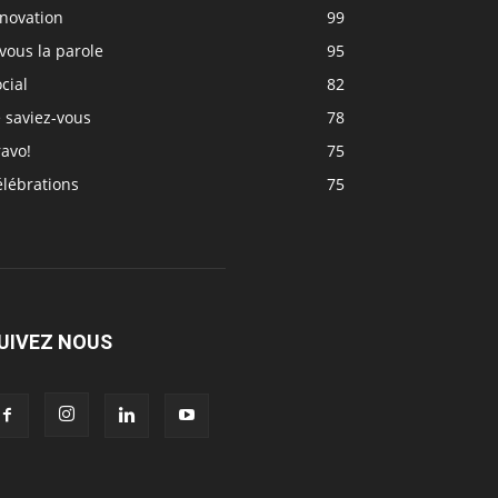
nnovation
99
vous la parole
95
cial
82
 saviez-vous
78
avo!
75
élébrations
75
UIVEZ NOUS