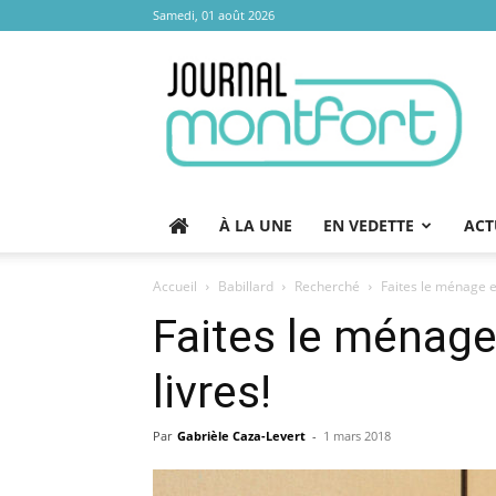
Samedi, 01 août 2026
Journal
Montfort
À LA UNE
EN VEDETTE
ACT
Accueil
Babillard
Recherché
Faites le ménage e
Faites le ménag
livres!
Par
Gabrièle Caza-Levert
-
1 mars 2018