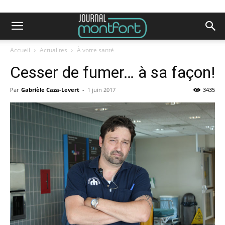
Accueil
Actualites
À votre santé
Cesser de fumer… à sa façon!
Par
Gabrièle Caza-Levert
-
1 juin 2017
3435