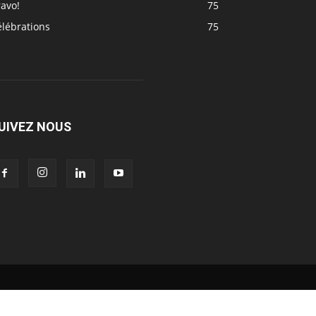
avo!
75
élébrations
75
UIVEZ NOUS