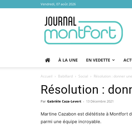
Vendredi, 07 août 2026
Journal
Montfort
À LA UNE
EN VEDETTE
ACT
Accueil
Babillard
Social
Résolution : donner une
Résolution : donn
Par
Gabrièle Caza-Levert
-
13 Décembre 2021
Martine Cazabon est diététiste à Montfort d
parmi une équipe incroyable.