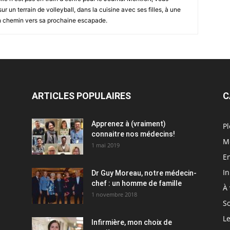
r un terrain de volleyball, dans la cuisine avec ses filles, à une
en chemin vers sa prochaine escapade.
ARTICLES POPULAIRES
C
Apprenez à (vraiment)
Pl
connaitre nos médecins!
M
1 mai 2019
En
I
Dr Guy Moreau, notre médecin-
chef : un homme de famille
À 
1 novembre 2018
So
Le
Infirmière, mon choix de