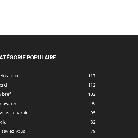
ATÉGORIE POPULAIRE
eins feux
117
erci
112
 bref
102
nnovation
99
vous la parole
95
cial
82
 saviez-vous
79