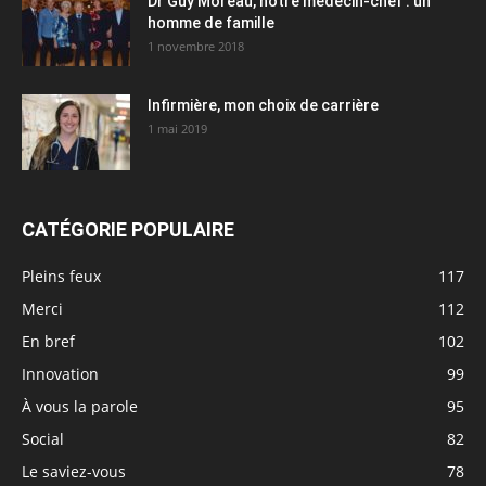
Dr Guy Moreau, notre médecin-chef : un
homme de famille
1 novembre 2018
Infirmière, mon choix de carrière
1 mai 2019
CATÉGORIE POPULAIRE
Pleins feux
117
Merci
112
En bref
102
Innovation
99
À vous la parole
95
Social
82
Le saviez-vous
78