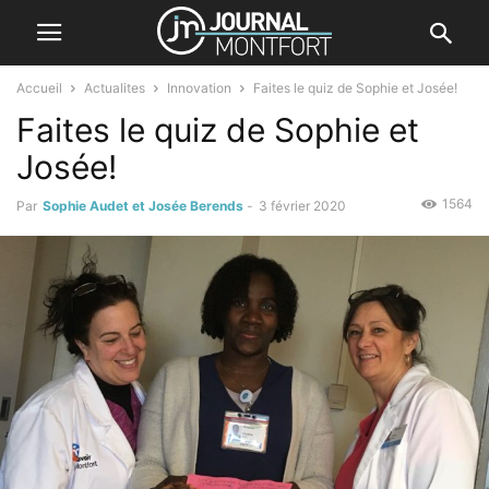
Accueil
Actualites
Innovation
Faites le quiz de Sophie et Josée!
Faites le quiz de Sophie et
Josée!
1564
Par
Sophie Audet et Josée Berends
-
3 février 2020