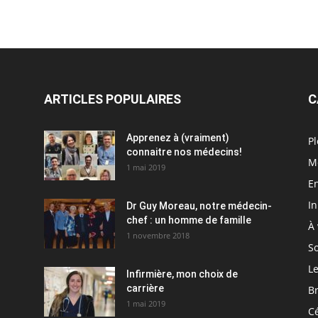
ARTICLES POPULAIRES
C
Apprenez à (vraiment)
Pl
connaitre nos médecins!
M
1 mai 2019
En
I
Dr Guy Moreau, notre médecin-
chef : un homme de famille
À 
1 novembre 2018
So
Le
Infirmière, mon choix de
carrière
Br
1 mai 2019
C