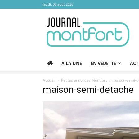
Jeudi, 06 août 2026
Journal
Montfort
À LA UNE
EN VEDETTE
ACT
Accueil
Petites annonces Montfort
maison-semi-d
maison-semi-detache