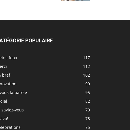
ATÉGORIE POPULAIRE
eins feux
117
erci
112
 bref
102
nnovation
99
vous la parole
95
cial
82
 saviez-vous
79
avo!
75
élébrations
75